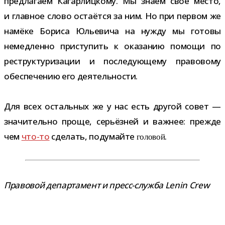
пред­ла­гаем Кагарлицкому. Мы знаем своё место,
и глав­ное слово оста­ётся за ним. Но при пер­вом же
намёке Бориса Юльевича на нужду мы готовы
немед­ленно при­сту­пить к ока­за­нию помощи по
реструк­ту­ри­за­ции и после­ду­ю­щему пра­во­вому
обес­пе­че­нию его деятельности.
Для всех осталь­ных же у нас есть дру­гой совет —
зна­чи­тельно проще, серьёз­ней и важ­нее: прежде
чем
что-​то
сде­лать, поду­майте
.
голо­вой
Правовой депар­та­мент и пресс-​служба Lenin Crew