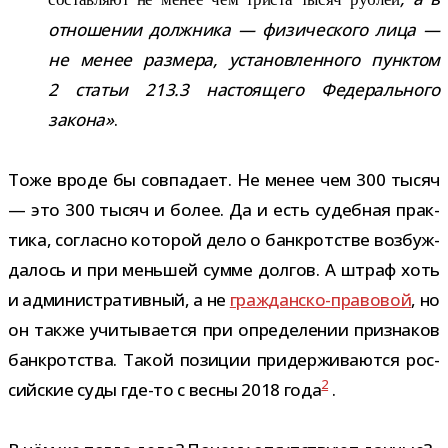
отно­ше­нии долж­ника — физи­че­ского лица —
не менее раз­мера, уста­нов­лен­ного пунк­том
2 ста­тьи 213.3 насто­я­щего Федерального
закона»
.
Тоже вроде бы сов­па­дает. Не менее чем 300 тысяч
— это 300 тысяч и более. Да и есть судеб­ная прак­
тика, согласно кото­рой дело о банк­рот­стве воз­буж­
да­лось и при мень­шей сумме дол­гов. А штраф хоть
и адми­ни­стра­тив­ный, а не
гражданско-​правовой
, но
он также учи­ты­ва­ется при опре­де­ле­нии при­зна­ков
банк­рот­ства. Такой пози­ции при­дер­жи­ва­ются рос­
2
сий­ские суды где-​то с весны 2018 года
.