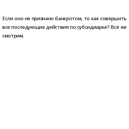
Если оно не при­знано банк­ро­том, то как совер­шить
все после­ду­ю­щие дей­ствия по суб­си­диарке? Всё же
смотрим.