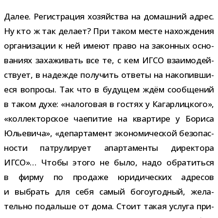
Далее. Регистрация хозяй­ства на домаш­ний адрес.
Ну кто ж так делает? При таком месте нахож­де­ния
орга­ни­за­ции к ней имеют право на закон­ных осно­
ва­ниях заха­жи­вать все те, с кем ИГСО вза­и­мо­дей­
ствует, в надежде полу­чить ответы на нако­пив­ши­
еся вопросы. Так что в буду­щем ждём сооб­ще­ний
в таком духе: «нало­го­вая в гостях у Кагарлицкого»,
«кол­лек­тор­ское чае­пи­тие на квар­тире у Бориса
Юльевича», «депар­та­мент эко­но­ми­че­ской без­опас­
но­сти пат­ру­ли­рует апар­та­менты дирек­тора
ИГСО»… Чтобы этого не было, надо обра­титься
в фирму по про­даже юри­ди­че­ских адре­сов
и выбрать для себя самый бого­угод­ный, жела­
тельно подальше от дома. Стоит такая услуга при­