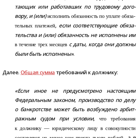
та­ю­щих или рабо­тав­ших по тру­до­вому дого­
вору, и (или)
испол­нить обя­зан­ность по уплате обя­за­
, если соот­вет­ству­ю­щие обя­за­
тель­ных пла­те­жей
тель­ства и (или) обя­зан­ность не испол­нены им
с даты, когда они должны
в тече­ние трех меся­цев
были быть испол­нены»
.
Далее.
Общая сумма
тре­бо­ва­ний к должнику:
«Если иное не преду­смот­рено насто­я­щим
Федеральным зако­ном, про­из­вод­ство по делу
о банк­рот­стве может быть воз­буж­дено арбит­
раж­ным судом при усло­вии,
что тре­бо­ва­ния
к долж­нику — юри­ди­че­скому лицу в сово­куп­но­сти
, а в
состав­ляют не менее чем три­ста тысяч руб­лей