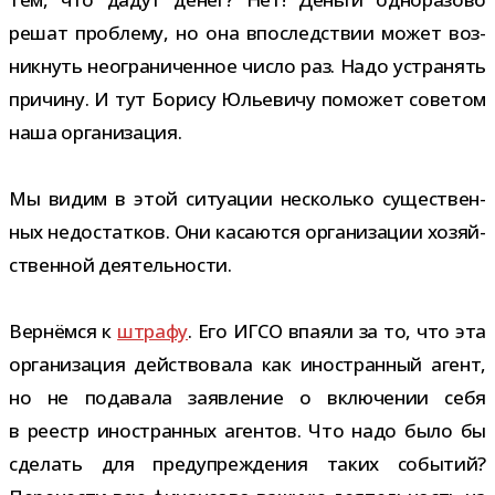
решат про­блему, но она впо­след­ствии может воз­
ник­нуть неогра­ни­чен­ное число раз. Надо устра­нять
при­чину. И тут Борису Юльевичу помо­жет сове­том
наша организация.
Мы видим в этой ситу­а­ции несколько суще­ствен­
ных недо­стат­ков. Они каса­ются орга­ни­за­ции хозяй­
ствен­ной деятельности.
Вернёмся к
штрафу
. Его ИГСО впа­яли за то, что эта
орга­ни­за­ция дей­ство­вала как ино­стран­ный агент,
но не пода­вала заяв­ле­ние о вклю­че­нии себя
в реестр ино­стран­ных аген­тов. Что надо было бы
сде­лать для пре­ду­пре­жде­ния таких собы­тий?