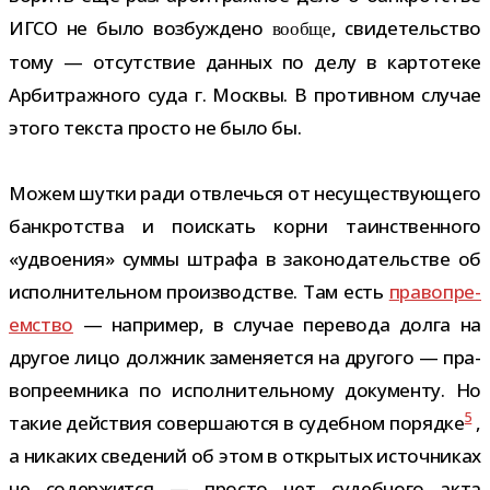
ИГСО не было воз­буж­дено
, сви­де­тель­ство
вообще
тому — отсут­ствие дан­ных по делу в кар­то­теке
Арбитражного суда г. Москвы. В про­тив­ном слу­чае
этого тек­ста про­сто не было бы.
Можем шутки ради отвлечься от несу­ще­ству­ю­щего
банк­рот­ства и поис­кать корни таин­ствен­ного
«удво­е­ния» суммы штрафа в зако­но­да­тель­стве об
испол­ни­тель­ном про­из­вод­стве. Там есть
пра­во­пре­
ем­ство
— напри­мер, в слу­чае пере­вода долга на
дру­гое лицо долж­ник заме­ня­ется на дру­гого — пра­
во­пре­ем­ника по испол­ни­тель­ному доку­менту. Но
5
такие дей­ствия совер­ша­ются в судеб­ном порядке
,
а ника­ких све­де­ний об этом в откры­тых источ­ни­ках
не содер­жится — про­сто нет судеб­ного акта