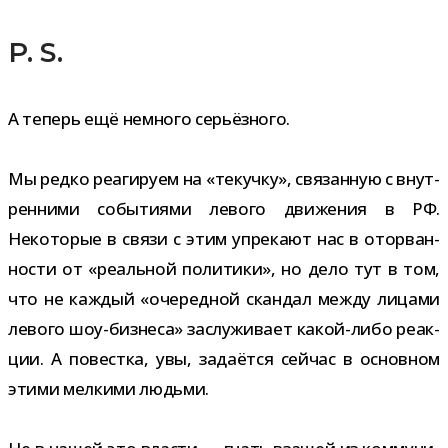
P. S.
А теперь ещё немного серьёзного.
Мы редко реа­ги­руем на «текучку», свя­зан­ную с внут­
рен­ними собы­ти­ями левого дви­же­ния в РФ.
Некоторые в связи с этим упре­кают нас в ото­рван­
но­сти от «реаль­ной поли­тики», но дело тут в том,
что не каж­дый «оче­ред­ной скан­дал между лицами
левого шоу-​бизнеса» заслу­жи­вает какой-​либо реак­
ции. А повестка, увы, зада­ётся сей­час в основ­ном
этими мел­кими людьми.