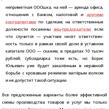
непри­мет­ная ОООшка, на ней — аренда офиса,
отно­ше­ния с бан­ком, нало­го­вой и
дру­гими
контр­аген­тами
по сдел­кам; на ответ­ствен­ные
долж­но­сти поса­жены
зиц
-
пред­се­да­тели
; если
что слу­чится — участ­ник несёт ответ­ствен­
ность только в рам­ках своей доли в устав­ном
капи­тале ООО — ска­жем, в пре­де­лах 10 тысяч
руб­лей; суб­си­диарка тоже есть, но Борис
Юльевич уже будет зака­лён­ным в нерав­ной
борьбе с кро­ва­вым режи­мом матё­рым вол­ком
и не допу­стит такой ситуации.
Все пред­ло­жен­ные вари­анты более эффек­тив­ной
схемы про­из­вод­ства това­ров и услуг мы только