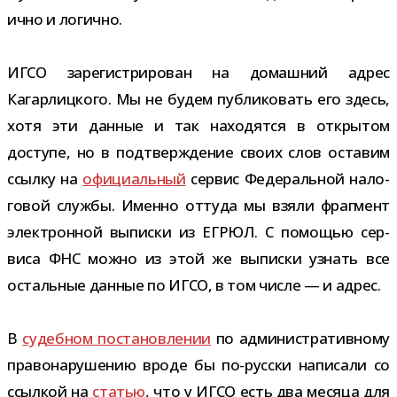
ично и логично.
ИГСО заре­ги­стри­ро­ван на домаш­ний адрес
Кагарлицкого. Мы не будем пуб­ли­ко­вать его здесь,
хотя эти дан­ные и так нахо­дятся в откры­том
доступе, но в под­твер­жде­ние своих слов оста­вим
ссылку на
офи­ци­аль­ный
сер­вис Федеральной нало­
го­вой службы. Именно оттуда мы взяли фраг­мент
элек­трон­ной выписки из ЕГРЮЛ. С помо­щью сер­
виса ФНС можно из этой же выписки узнать все
осталь­ные дан­ные по ИГСО, в том числе — и адрес.
В
судеб­ном поста­нов­ле­нии
по адми­ни­стра­тив­ному
пра­во­на­ру­ше­нию вроде бы по-​русски напи­сали со
ссыл­кой на
ста­тью
, что у ИГСО есть два месяца для