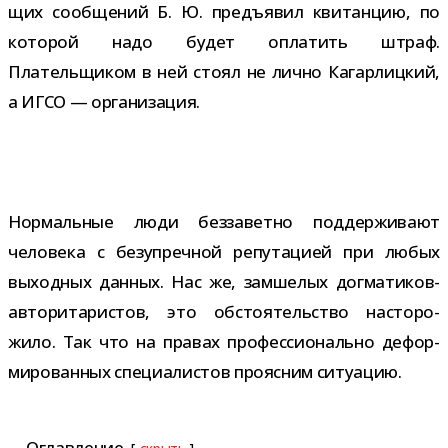
щих сооб­ще­ний Б. Ю. предъ­явил кви­тан­цию, по
кото­рой надо будет опла­тить штраф.
Плательщиком в ней стоял не лично Кагарлицкий,
а ИГСО — организация.
Нормальные люди без­за­ветно под­дер­жи­вают
чело­века с без­упреч­ной репу­та­цией при любых
выход­ных дан­ных. Нас же, зам­ше­лых догматиков-​
авторитаристов, это обсто­я­тель­ство насто­ро­
жило. Так что на пра­вах про­фес­си­о­нально дефор­
ми­ро­ван­ных спе­ци­а­ли­стов про­яс­ним ситуацию.
Оглавление