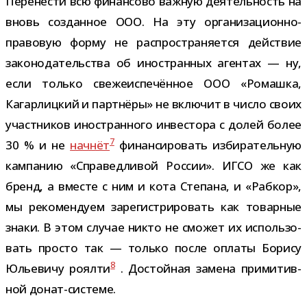
Перенести всю финан­сово важ­ную дея­тель­ность на
вновь создан­ное ООО. На эту организационно-​
правовую форму не рас­про­стра­ня­ется дей­ствие
зако­но­да­тель­ства об ино­стран­ных аген­тах — ну,
если только све­же­ис­пе­чён­ное ООО «Ромашка,
Кагарлицкий и парт­нёры» не вклю­чит в число своих
участ­ни­ков ино­стран­ного инве­стора с долей более
7
30 % и не
нач­нёт
финан­си­ро­вать изби­ра­тель­ную
кам­па­нию «Справедливой России». ИГСО же как
бренд, а вме­сте с ним и кота Степана, и «Рабкор»,
мы реко­мен­дуем заре­ги­стри­ро­вать как товар­ные
знаки. В этом слу­чае никто не смо­жет их исполь­зо­
вать про­сто так — только после оплаты Борису
8
Юльевичу роя­лти
. Достойная замена при­ми­тив­
ной донат-системе.