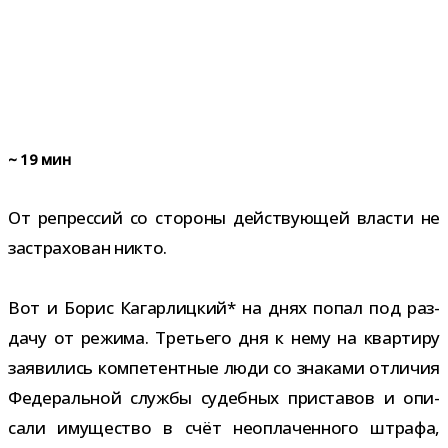
~
19
мин
От репрес­сий со сто­роны дей­ству­ю­щей вла­сти не
застра­хо­ван никто.
Вот и Борис Кагарлицкий* на днях попал под раз­
дачу от режима. Третьего дня к нему на квар­тиру
заяви­лись ком­пе­тент­ные люди со зна­ками отли­чия
Федеральной службы судеб­ных при­ста­вов и опи­
сали иму­ще­ство в счёт неопла­чен­ного штрафа,