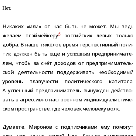
Нет.
Никаких «или» от нас быть не может. Мы ведь
6
желаем плэй­мей­керу
рос­сий­ских левых только
добра. В наше тяжё­лое время пер­спек­тив­ный поли­
тик дол­жен быть ещё и
пред­при­ни­ма­те­
успеш­ным
лем, чтобы за счёт дохо­дов от пред­при­ни­ма­тель­
ской дея­тель­но­сти под­дер­жи­вать необ­хо­ди­мый
уро­вень пла­ву­че­сти поли­ти­че­ского капи­тала.
А успеш­ный пред­при­ни­ма­тель вынуж­ден дей­ство­
вать в агрес­сивно настро­ен­ном инди­ви­ду­а­ли­сти­че­
ском про­стран­стве, где чело­век чело­веку волк.
Думаете, Миронов с под­пис­чи­ками ему помо­гут
тем, что дадут денег? Нет! Деньги одно­ра­зово