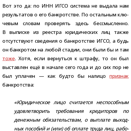
Вот это да: по ИНН ИГСО
система не выдала нам
резуль­та­тов о его банк­рот­стве. По осталь­ным клю­
че­вым сло­вам про­ве­рять здесь бес­смыс­ленно.
В выписке из реестра юри­ди­че­ских лиц также
отсут­ствуют све­де­ния о банк­рот­стве ИГСО, а будь
он банк­ро­том на любой ста­дии, они были бы и там
тоже
. Хотя, если вер­нуться к штрафу, то он был
выстав­лен ещё в начале сего года и до сих пор не
был упла­чен — как будто бы налицо
при­знак
банкротства:
«Юридическое лицо счи­та­ется неспо­соб­ным
удо­вле­тво­рить тре­бо­ва­ния кре­ди­то­ров по
денеж­ным обя­за­тель­ствам, о выплате выход­
ных посо­бий и (или) об оплате труда лиц, рабо­