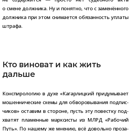
о смене долж­ника. Ну и понятно, что с заме­нён­ного
долж­ника при этом сни­ма­ется обя­зан­ность уплаты
штрафа.
Кто виноват и как жить
дальше
Конспирологию в духе «Кагарлицкий при­ду­мы­вает
мошен­ни­че­ские схемы для обво­ро­вы­ва­ния под­пис­
чи­ков» оста­вим в сто­роне, пусть эту повестку под­
хва­тят пла­мен­ные марк­си­сты из МЛРД «Рабочий
Путь». По нашему же мне­нию, всё довольно про­за­