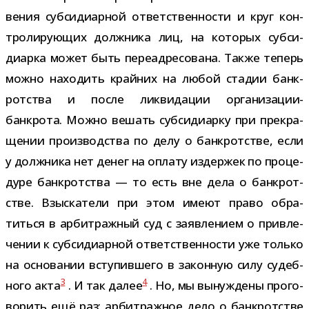
ве­ния суб­си­диар­ной ответ­ствен­но­сти и круг кон­
тро­ли­ру­ю­щих долж­ника лиц, на кото­рых суб­си­
диарка может быть пере­ад­ре­со­вана. Также теперь
можно нахо­дить край­них на любой ста­дии банк­
рот­ства и после лик­ви­да­ции организации-​
банкрота. Можно вешать суб­си­диарку при пре­кра­
ще­нии про­из­вод­ства по делу о банк­рот­стве, если
у долж­ника нет денег на оплату издер­жек по про­це­
дуре банк­рот­ства — то есть вне дела о банк­рот­
стве. Взыскатели при этом имеют право обра­
титься в арбит­раж­ный суд с заяв­ле­нием о при­вле­
че­нии к суб­си­диар­ной ответ­ствен­но­сти уже только
на осно­ва­нии всту­пив­шего в закон­ную силу судеб­
3
4
ного акта
. И так далее
. Но, мы вынуж­дены про­го­
во­рить ещё раз: арбит­раж­ное дело о банк­рот­стве