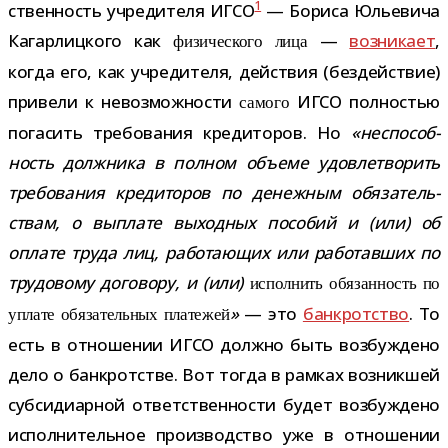
1
ствен­ность учре­ди­теля ИГСО
— Бориса Юльевича
Кагарлицкого как
—
воз­ни­кает
,
физи­че­ского лица
когда его, как учре­ди­теля, дей­ствия (без­дей­ствие)
при­вели к невоз­мож­но­сти
ИГСО пол­но­стью
самого
пога­сить тре­бо­ва­ния кре­ди­то­ров. Но
«
неспо­соб­
ность долж­ника в пол­ном объ­еме удо­вле­тво­рить
тре­бо­ва­ния кре­ди­то­ров по денеж­ным обя­за­тель­
ствам, о выплате выход­ных посо­бий и (или) об
оплате труда лиц, рабо­та­ю­щих или рабо­тав­ших по
тру­до­вому дого­вору, и (или)
испол­нить обя­зан­ность по
»
— это
банк­рот­ство
. То
уплате обя­за­тель­ных пла­те­жей
есть в отно­ше­нии ИГСО должно быть воз­буж­дено
дело о банк­рот­стве. Вот тогда в рам­ках воз­ник­шей
суб­си­диар­ной ответ­ствен­но­сти будет воз­буж­дено
испол­ни­тель­ное про­из­вод­ство уже в отно­ше­нии