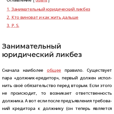
скрыть
1.
Занимательный юри­ди­че­ский ликбез
2.
Кто вино­ват и как жить дальше
3.
P. S.
Занимательный
юридический ликбез
Сначала наи­бо­лее
общее
пра­вило. Существует
пара «должник-​кредитор», пер­вый дол­жен испол­
нить своё обя­за­тель­ство перед вто­рым. Если этого
не про­ис­хо­дит, то воз­ни­кает ответ­ствен­ность
долж­ника. А вот если после предъ­яв­ле­ния тре­бо­ва­
ний кре­ди­тора к долж­нику (он теперь явля­ется