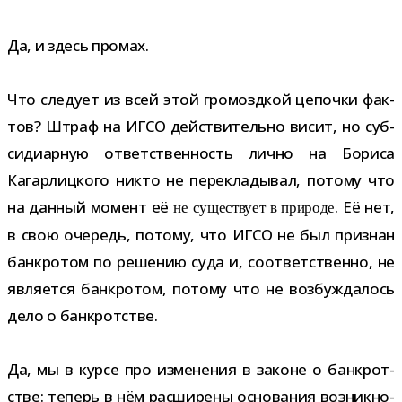
Да, и здесь промах.
Что сле­дует из всей этой гро­мозд­кой цепочки фак­
тов? Штраф на ИГСО дей­стви­тельно висит, но суб­
си­диар­ную ответ­ствен­ность лично на Бориса
Кагарлицкого никто не пере­кла­ды­вал, потому что
на дан­ный момент её
. Её нет,
не суще­ствует в при­роде
в свою оче­редь, потому, что ИГСО не был при­знан
банк­ро­том по реше­нию суда и, соот­вет­ственно, не
явля­ется банк­ро­том, потому что не воз­буж­да­лось
дело о банкротстве.
Да, мы в курсе про изме­не­ния в законе о банк­рот­
стве: теперь в нём рас­ши­рены осно­ва­ния воз­ник­но­