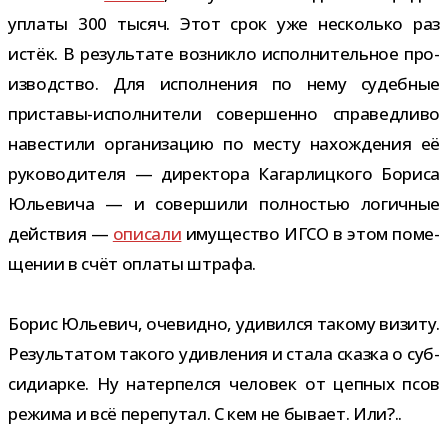
уплаты 300 тысяч. Этот срок уже несколько раз
истёк. В резуль­тате воз­никло испол­ни­тель­ное про­
из­вод­ство. Для испол­не­ния по нему судеб­ные
приставы-​исполнители совер­шенно спра­вед­ливо
наве­стили орга­ни­за­цию по месту нахож­де­ния её
руко­во­ди­теля — дирек­тора Кагарлицкого Бориса
Юльевича — и совер­шили пол­но­стью логич­ные
дей­ствия —
опи­сали
иму­ще­ство ИГСО в этом поме­
ще­нии в счёт оплаты штрафа.
Борис Юльевич, оче­видно, уди­вился такому визиту.
Результатом такого удив­ле­ния и стала сказка о суб­
си­диарке. Ну натер­пелся чело­век от цеп­ных псов
режима и всё пере­пу­тал. С кем не бывает. Или?..