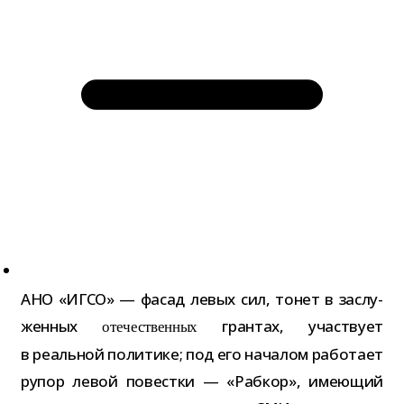
АНО «ИГСО» — фасад левых сил, тонет в заслу­
жен­ных
гран­тах, участ­вует
оте­че­ствен­ных
в реаль­ной поли­тике; под его нача­лом рабо­тает
рупор левой повестки — «Рабкор», име­ю­щий