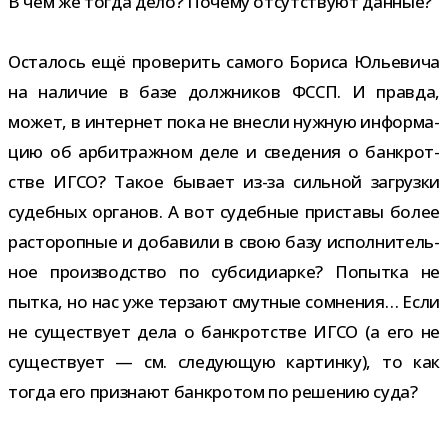
В чём же тогда дело? Почему отсут­ствуют данные?
Осталось ещё про­ве­рить самого Бориса Юльевича
на нали­чие в базе долж­ни­ков ФССП. И правда,
может, в интер­нет пока не внесли нуж­ную инфор­ма­
цию об арбит­раж­ном деле и све­де­ния о банк­рот­
стве ИГСО? Такое бывает из-​за силь­ной загрузки
судеб­ных орга­нов. А вот судеб­ные при­ставы более
рас­то­роп­ные и доба­вили в свою базу испол­ни­тель­
ное про­из­вод­ство по суб­си­диарке? Попытка не
пытка, но нас уже тер­зают смут­ные сомне­ния… Если
не суще­ствует дела о банк­рот­стве ИГСО (а его не
суще­ствует — см. сле­ду­ю­щую кар­тинку), то как
тогда его при­знают банк­ро­том по реше­нию суда?