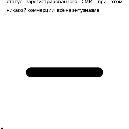
ста­тус заре­ги­стри­ро­ван­ного СМИ; при этом
ника­кой ком­мер­ции, всё на энтузиазме;