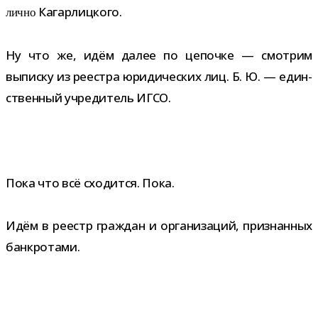
Кагарлицкого.
лично
Ну что же, идём далее по цепочке — смот­рим
выписку из реестра юри­ди­че­ских лиц. Б. Ю. — един­
ствен­ный учре­ди­тель ИГСО.
Пока что всё схо­дится. Пока.
Идём в реестр граж­дан и орга­ни­за­ций, при­знан­ных
банкротами.