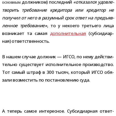
долж­ни­ком) послед­ний
«отка­зался удо­вле­
основ­ным
тво­рить тре­бо­ва­ние кре­ди­тора или кре­ди­тор не
полу­чил от него в разум­ный срок ответ на предъ­яв­
лен­ное тре­бо­ва­ние»
, то у неко­его тре­тьего лица
воз­ни­кает та самая
допол­ни­тель­ная
(суб­си­диар­
ная) ответственность.
В нашем слу­чае долж­ник — ИГСО, по нему дей­стви­
тельно суще­ствует испол­ни­тель­ное про­из­вод­ство.
Тот самый штраф в 300 тысяч, кото­рый ИГСО обя­
зали воз­ме­стить по поста­нов­ле­нию суда.
А теперь самое инте­рес­ное. Субсидиарная ответ­