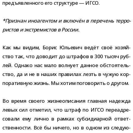
предъ­яв­лен­ного его струк­туре — ИГСО.
*Признан ино­аген­том и вклю­чён в пере­чень тер­ро­
ри­стов и экс­тре­ми­стов в России.
Как мы видим, Борис Юльевич ведёт своё хозяй­
ство так, что дово­дит до штра­фов в 300 тысяч руб­
лей. Однако нас мало вол­нует дан­ное обсто­я­тель­
ство, да и не в наших пра­ви­лах лезть в чужую кор­
по­ра­тив­ную жизнь. Мы хотим пого­во­рить о другом.
Во время сво­его жиз­не­опи­са­ния глав­ная надежда
левых сил отме­тил, что штраф по ИГСО пере­ад­ре­
со­вали ему лично в рам­ках суб­си­диар­ной ответ­
ствен­но­сти. Всё бы ничего, но в одном из сле­ду­ю­