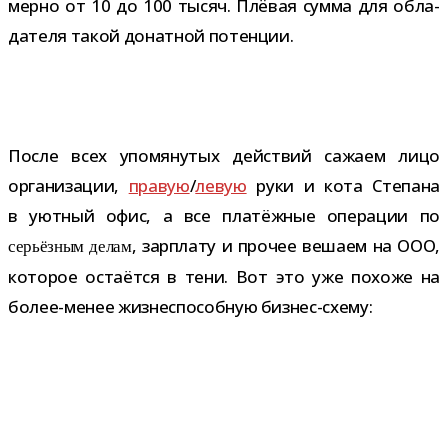
мерно от 10 до 100 тысяч. Плёвая сумма для обла­
да­теля такой донат­ной потенции.
После всех упо­мя­ну­тых дей­ствий сажаем лицо
орга­ни­за­ции,
пра­вую
/
левую
руки и кота Степана
в уют­ный офис, а все пла­тёж­ные опе­ра­ции по
, зар­плату и про­чее вешаем на ООО,
серьёз­ным делам
кото­рое оста­ётся в тени. Вот это уже похоже на
более-​менее жиз­не­спо­соб­ную бизнес-схему: