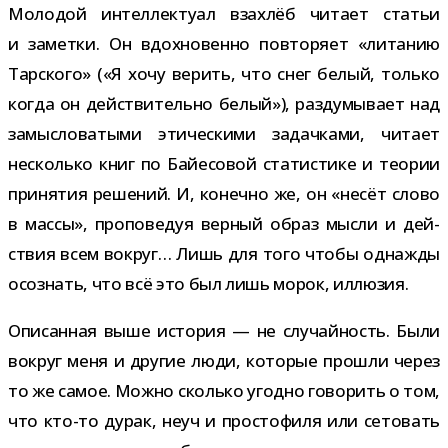
Молодой интел­лек­туал вза­хлёб читает ста­тьи
и заметки. Он вдох­но­венно повто­ряет «лита­нию
Тарского» («Я хочу верить, что снег белый, только
когда он дей­стви­тельно белый»), раз­ду­мы­вает над
замыс­ло­ва­тыми эти­че­скими задач­ками, читает
несколько книг по Байесовой ста­ти­стике и тео­рии
при­ня­тия реше­ний. И, конечно же, он «несёт слово
в массы», про­по­ве­дуя вер­ный образ мысли и дей­
ствия всем вокруг… Лишь для того чтобы одна­жды
осо­знать, что всё это был лишь морок, иллюзия.
Описанная выше исто­рия — не слу­чай­ность. Были
вокруг меня и дру­гие люди, кото­рые про­шли через
то же самое. Можно сколько угодно гово­рить о том,
что кто-​то дурак, неуч и про­сто­филя или сето­вать