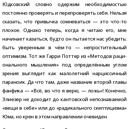
Юдковский словно одер­жим необ­хо­ди­мо­стью
посто­янно про­ве­рять и пере­про­ве­рять себя. Нельзя
ска­зать, что при­вычка сомне­ваться — это что-​то
пло­хое. Однако теперь, когда я читаю его, мне
начи­нает казаться, будто он пыта­ется нас убе­дить:
быть уве­рен­ным в чём-​то — непро­сти­тель­ный
опти­мизм. Тот же Гарри Поттер из «Методов раци­
о­наль­ного мыш­ле­ния» под опре­де­лён­ным углом
зре­ния выгля­дит как мало­лет­ний нар­цис­сич­ный
пара­ноик. Да что там, даже назва­ние вто­рой главы
фан­фика — «Всё, во что я верю, — ложь»! Конечно,
Элиезер не дохо­дит до кан­тов­ской непо­зна­ва­е­мой
«вещи в себе» или до «ради­каль­ного скеп­ти­цизма»
Юма, но крен в этом направ­ле­нии очевиден.