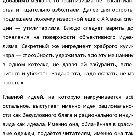
доба­вим в меню не то пози­ти­визма, не то кан­ти­ан­
ства и тща­тельно взбол­таем. Далее для остроты
под­ме­шаем ложечку извест­ной ещё с XIX века спе­
ции — ути­ли­та­ризма. Блюдо сле­дует варить до
появ­ле­ния на поверх­но­сти объ­ек­тив­ного иде­а­
лизма. Секретный же ингре­ди­ент храб­рого кули­
нара — спо­соб­ность удер­жи­вать всю эту меша­нину
в одном котелке, не давая ей забур­лить, вспе­
ниться и убе­жать. Задача эта, надо ска­зать, не из
простых.
Главной идеей, на кото­рую накру­чи­ва­ется всё
осталь­ное, высту­пает именно идея раци­о­наль­но­
сти как без­услов­ного блага и раци­о­наль­ного инди­
вида как иде­ала. Именно она, обла­чён­ная в кра­си­
вые одежды, пода­ётся чита­те­лям, именно она так