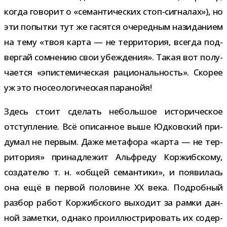
когда гово­рит о «семан­ти­че­ских стоп-​сигналах»), но
эти попытки тут же гасятся оче­ред­ным нази­да­нием
на тему «твоя карта — не тер­ри­то­рия, все­гда под­
вер­гай сомне­нию свои убеж­де­ния». Такая вот полу­
ча­ется «эпи­сте­ми­че­ская раци­о­наль­ность». Скорее
уж это гно­сео­ло­ги­че­ская паранойя!
Здесь стоит сде­лать неболь­шое исто­ри­че­ское
отступ­ле­ние. Всё опи­сан­ное выше Юдковский при­
ду­мал не пер­вым. Даже мета­фора «карта — не тер­
ри­то­рия» при­над­ле­жит Альфреду Коржибскому,
созда­телю т. н. «общей семан­тики», и появи­лась
она ещё в пер­вой поло­вине ХХ века. Подробный
раз­бор работ Коржибского выхо­дит за рамки дан­
ной заметки, однако про­ил­лю­стри­ро­вать их содер­