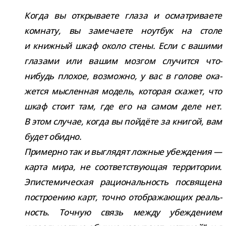
Когда вы откры­ва­ете глаза и осмат­ри­ва­ете
ком­нату, вы заме­ча­ете ноут­бук на столе
и книж­ный шкаф около стены. Если с вашими
гла­зами или вашим моз­гом слу­чится что-​
нибудь пло­хое, воз­можно, у вас в голове ока­
жется мыс­лен­ная модель, кото­рая ска­жет, что
шкаф стоит там, где его на самом деле нет.
В этом слу­чае, когда вы пой­дёте за кни­гой, вам
будет обидно.
Примерно так и выгля­дят лож­ные убеж­де­ния —
карта мира, не соот­вет­ству­ю­щая тер­ри­то­рии.
Эпистемическая раци­о­наль­ность посвя­щена
постро­е­нию карт, точно отоб­ра­жа­ю­щих реаль­
ность. Точную связь между убеж­де­нием