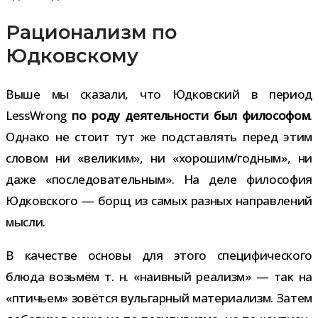
Рационализм по
Юдковскому
Выше мы ска­зали, что Юдковский в период
LessWrong
по роду дея­тель­но­сти был фило­со­фом
.
Однако не стоит тут же под­став­лять перед этим
сло­вом ни «вели­ким», ни «хорошим/​годным», ни
даже «после­до­ва­тель­ным». На деле фило­со­фия
Юдковского — борщ из самых раз­ных направ­ле­ний
мысли.
В каче­стве основы для этого спе­ци­фи­че­ского
блюда возь­мём т. н. «наив­ный реа­лизм» — так на
«пти­чьем» зовётся вуль­гар­ный мате­ри­а­лизм. Затем