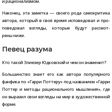
и рационализмом.
Наконец, эта заметка — сво­его рода само­кри­тика
автора, кото­рый в своё время испо­ве­до­вал и про­
по­ве­до­вал взгляды, кото­рые будут рас­смот­
рены ниже.
Певец разума
Кто такой Элиезер Юдковский и чем он знаменит?
Большинство знает его как автора попу­ляр­ного
фан­фика по «Гарри Поттеру» под назва­нием «Гарри
Поттер и методы раци­о­наль­ного мыш­ле­ния», где
он выра­зил свои взгляды на мир в худо­же­ствен­ной
форме.