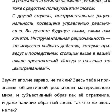
и реаль­но­стью обычно назы­вают „исти­ной“, и я
тоже с радо­стью поль­зу­юсь этим сло­вом.
С дру­гой сто­роны, инстру­мен­таль­ная раци­о­
наль­ность посвя­щена управ­ле­нию реаль­но­
стью. Вы дела­ете буду­щее таким, каким вам
хочется. Инструментальная раци­о­наль­ность —
это искус­ство выбрать дей­ствия, кото­рые при­
ве­дут к послед­ствиям, сто­я­щим выше в вашей
шкале пред­по­чте­ний. Иногда я назы­ваю это
„выиг­ры­ва­нием“».
Звучит вполне здраво, не так ли? Здесь тебе и при­
зна­ние объ­ек­тив­ной реаль­но­сти мате­ри­аль­ного
мира, и субъ­ек­тив­ный образ как её отра­же­ние,
и даже нали­чие обрат­ной связи. Так что же здесь
не так?