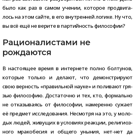
было как раз в самом уче­нии, кото­рое про­дви­га­
лось на этом сайте, в его внут­рен­ней логике. Ну что,
вы всё ещё не верите в пар­тий­ность философии?
Рационалистами не
рождаются
В насто­я­щее время в интер­нете полно бол­ту­нов,
кото­рые только и делают, что демон­стри­руют
свою вер­ность «пра­виль­ной науке» и поли­вают гря­
зью фило­со­фию. Достаточно и тех, кто, фор­мально
не отка­зы­ва­ясь от фило­со­фии, наме­ренно сужает
её пред­мет иссле­до­ва­ния. Несмотря на это, у моло­
дых людей, живу­щих в усло­виях реак­ции, рели­ги­оз­
ного мра­ко­бе­сия и общего уны­ния, нет-​нет да