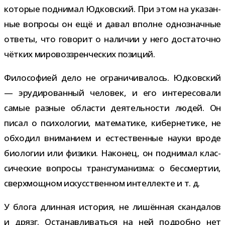
кото­рые под­ни­мал Юдковский. При этом на ука­зан­
ные вопросы он ещё и давал вполне одно­знач­ные
ответы, что гово­рит о нали­чии у него доста­точно
чёт­ких миро­воз­зрен­че­ских позиций.
Философией дело не огра­ни­чи­ва­лось. Юдковский
— эру­ди­ро­ван­ный чело­век, и его инте­ре­со­вали
самые раз­ные обла­сти дея­тель­но­сти людей. Он
писал о пси­хо­ло­гии, мате­ма­тике, кибер­не­тике, не
обхо­дил вни­ма­нием и есте­ствен­ные науки вроде
био­ло­гии или физики. Наконец, он под­ни­мал клас­
си­че­ские вопросы транс­гу­ма­низма: о бес­смер­тии,
сверх­мощ­ном искус­ствен­ном интел­лекте и т. д.
У блога длин­ная исто­рия, не лишён­ная скан­да­лов
и дрязг. Останавливаться на ней подробно нет