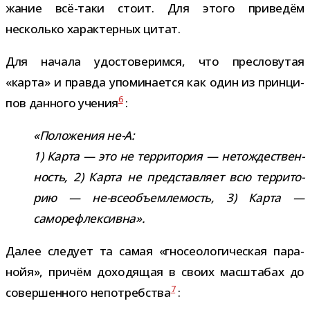
жа­ние всё-​таки стоит. Для этого при­ве­дём
несколько харак­тер­ных цитат.
Для начала удо­сто­ве­римся, что пре­сло­ву­тая
«карта» и правда упо­ми­на­ется как один из прин­ци­
6
пов дан­ного уче­ния
:
«Положения не-​А:
1) Карта — это не тер­ри­то­рия — нетож­де­ствен­
ность, 2) Карта не пред­став­ляет всю тер­ри­то­
рию — не-​всеобъемлемость, 3) Карта —
саморефлексивна».
Далее сле­дует та самая «гно­сео­ло­ги­че­ская пара­
нойя», при­чём дохо­дя­щая в своих мас­шта­бах до
7
совер­шен­ного непо­треб­ства
: