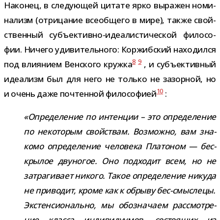
Наконец, в сле­ду­ю­щей цитате ярко выра­жен номи­
на­лизм (отри­ца­ние все­об­щего в мире), также свой­
ствен­ный субъективно-​идеалистической фило­со­
фии. Ничего уди­ви­тель­ного: Коржибский нахо­дился
8
9
под вли­я­нием Венского кружка
, и субъ­ек­тив­ный
иде­а­лизм был для него не только не зазор­ной, но
10
и очень даже почтен­ной фило­со­фией
:
«Определение по интен­ции – это опре­де­ле­ние
по неко­то­рым свой­ствам. Возможно, вам зна­
комо опре­де­ле­ние чело­века Платоном — бес­
кры­лое дву­но­гое. Оно под­хо­дит всем, но не
затра­ги­вает никого. Такое опре­де­ле­ние никуда
не при­во­дит, кроме как к обрыву бес-​смыслецы.
Экстенсионально, мы обо­зна­чаем рас­смот­ре­
ние класса инди­ви­ду­у­мов, состо­я­щих из