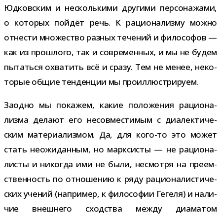
Юдковским и несколь­кими дру­гими пер­со­на­жами,
о кото­рых пой­дёт речь. К раци­о­на­лизму можно
отне­сти мно­же­ство раз­ных тече­ний и фило­со­фов —
как из про­шлого, так и совре­мен­ных, и мы не будем
пытаться охва­тить всё и сразу. Тем не менее, неко­
то­рые общие тен­ден­ции мы проиллюстрируем.
Заодно мы пока­жем, какие поло­же­ния раци­о­на­
лизма делают его несов­ме­сти­мым с диа­лек­ти­че­
ским мате­ри­а­лиз­мом. Да, для кого-​то это может
стать неожи­дан­ным, но марк­си­сты — не раци­о­на­
ли­сты и нико­гда ими не были, несмотря на пре­ем­
ствен­ность по отно­ше­нию к ряду раци­о­на­ли­сти­че­
ских уче­ний (напри­мер, к фило­со­фии Гегеля) и нали­
чие внеш­него сход­ства между диа­ма­том