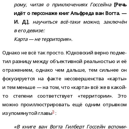
рому, читая о при­клю­че­ниях Госсейна
[Речь
идёт о пер­со­наже книг Альфреда ван Вогта. —
И. Д.]
, научиться всё-​таки можно, заклю­чён
в его девизе:
Карта — не территория».
Однако не всё так про­сто. Юдковский верно под­ме­
тил раз­ницу между объ­ек­тив­ной реаль­но­стью и её
отра­же­нием, однако чем дальше, тем силь­нее он
фоку­си­ру­ется на факте несо­вер­шен­ства «карты»
и тем меньше — на том, что «карта» всё же в какой-​
то сте­пени соот­вет­ствует «тер­ри­то­рии». Это
можно про­ил­лю­стри­ро­вать ещё одним отрыв­ком
5
из упо­мя­ну­той главы
:
«В книге ван Вогта Гилберт Госсейн вспо­ми­