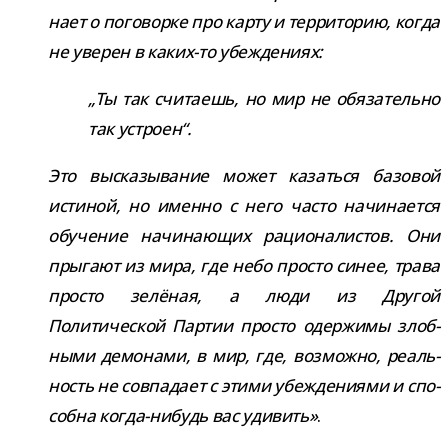
нает о пого­ворке про карту и тер­ри­то­рию, когда
не уве­рен в каких-​то убеждениях:
„Ты так счи­та­ешь, но мир не обя­за­тельно
так устроен“.
Это выска­зы­ва­ние может казаться базо­вой
исти­ной, но именно с него часто начи­на­ется
обу­че­ние начи­на­ю­щих раци­о­на­ли­стов. Они
пры­гают из мира, где небо про­сто синее, трава
про­сто зелё­ная, а люди из Другой
Политической Партии про­сто одер­жимы злоб­
ными демо­нами, в мир, где, воз­можно, реаль­
ность не сов­па­дает с этими убеж­де­ни­ями и спо­
собна когда-​нибудь вас уди­вить»
.