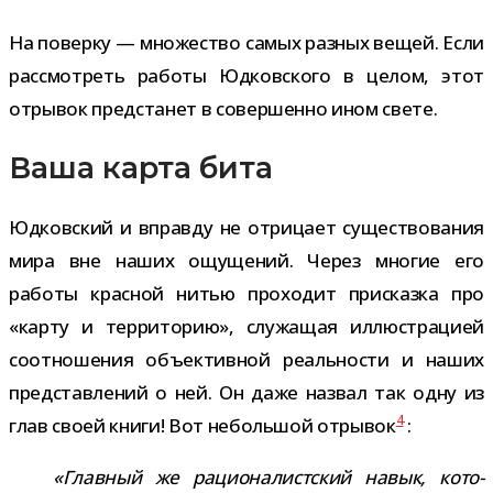
На поверку — мно­же­ство самых раз­ных вещей. Если
рас­смот­реть работы Юдковского в целом, этот
отры­вок пред­ста­нет в совер­шенно ином свете.
Ваша карта бита
Юдковский и вправду не отри­цает суще­ство­ва­ния
мира вне наших ощу­ще­ний. Через мно­гие его
работы крас­ной нитью про­хо­дит при­сказка про
«карту и тер­ри­то­рию», слу­жа­щая иллю­стра­цией
соот­но­ше­ния объ­ек­тив­ной реаль­но­сти и наших
пред­став­ле­ний о ней. Он даже назвал так одну из
4
глав своей книги! Вот неболь­шой отры­вок
:
«Главный же раци­о­на­лист­ский навык, кото­