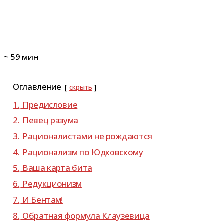
~
59
мин
Оглавление
скрыть
1.
Предисловие
2.
Певец разума
3.
Рационалистами не рождаются
4.
Рационализм по Юдковскому
5.
Ваша карта бита
6.
Редукционизм
7.
И Бентам!
8.
Обратная фор­мула Клаузевица