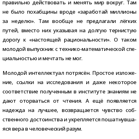
пра­вильно дей­ство­вать и менять мир вокруг. Там
не было похаб­щины вроде «зара­бо­тай мил­ли­оны
за неделю». Там вообще не пред­ла­гали лёг­ких
путей, вме­сто них ука­зы­вая на дол­гую тер­ни­стую
дорогу к «насто­я­щей раци­о­наль­но­сти». О таком
моло­дой выпуск­ник с технико-​математической спе­
ци­аль­но­стью и меч­тать не мог.
Молодой интел­лек­туал потря­сён. Простое изло­же­
ние, ссылки на иссле­до­ва­ния и даже неко­то­рое
соот­вет­ствие полу­чен­ным в инсти­туте зна­ниям не
дают ото­рваться от чте­ния. А ещё появ­ля­ется
надежда на луч­шее, воз­вра­ща­ется чув­ство соб­
ствен­ного досто­ин­ства и укреп­ля­ется пошат­нув­ша­
яся вера в чело­ве­че­ский разум.