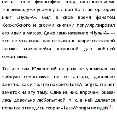
писал свою фило­со­фию «под вдох­но­ве­нием».
Например, уже упо­мя­ну­тый ван Вогт, автор серии
книг «Нуль-​А», был в своё время фана­том
Коржибского и сво­ими кни­гами попу­ля­ри­зи­ро­вал
его идеи в мас­сах. Даже само назва­ние «Нуль-​А» —
это не что иное, как отсылка к неа­ри­сто­те­ле­вой
логике, явля­ю­щейся клю­че­вой для «общей
семантики».
То, что сам Юдковский ни разу не упо­ми­нал ни
«общую семан­тику», ни её автора, довольно
занятно, как и то, что на сайте LessWrong почти нет
заме­ток на эту тему. Одна из них, впро­чем, ока­за­
лась довольно любо­пыт­ной, т. к. в ней дела­ется
11
попытка отсле­дить «корни» LessWrong и их идей
: