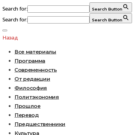
Search for:
Search Button
Search for:
Search Button
Перейти
к
Назад
содержимому
Все материалы
Программа
Современность
От редакции
Философия
Политэкономия
Прошлое
Перевод
Предшественники
Культура