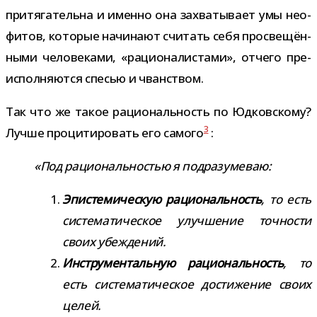
при­тя­га­тельна и именно она захва­ты­вает умы нео­
фи­тов, кото­рые начи­нают счи­тать себя про­све­щён­
ными чело­ве­ками, «раци­о­на­ли­стами», отчего пре­
ис­пол­ня­ются спе­сью и чванством.
Так что же такое раци­о­наль­ность по Юдковскому?
3
Лучше про­ци­ти­ро­вать его самого
:
«Под раци­о­наль­но­стью я подразумеваю:
Эпистемическую раци­о­наль­ность
, то есть
систе­ма­ти­че­ское улуч­ше­ние точ­но­сти
своих убеждений.
Инструментальную раци­о­наль­ность
, то
есть систе­ма­ти­че­ское дости­же­ние своих
целей.