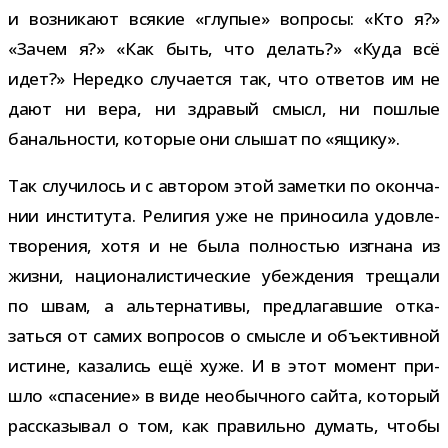
и воз­ни­кают вся­кие «глу­пые» вопросы: «Кто я?»
«Зачем я?» «Как быть, что делать?» «Куда всё
идет?» Нередко слу­ча­ется так, что отве­тов им не
дают ни вера, ни здра­вый смысл, ни пош­лые
баналь­но­сти, кото­рые они слы­шат по «ящику».
Так слу­чи­лось и с авто­ром этой заметки по окон­ча­
нии инсти­тута. Религия уже не при­но­сила удо­вле­
тво­ре­ния, хотя и не была пол­но­стью изгнана из
жизни, наци­о­на­ли­сти­че­ские убеж­де­ния тре­щали
по швам, а аль­тер­на­тивы, пред­ла­гав­шие отка­
заться от самих вопро­сов о смысле и объ­ек­тив­ной
истине, каза­лись ещё хуже. И в этот момент при­
шло «спа­се­ние» в виде необыч­ного сайта, кото­рый
рас­ска­зы­вал о том, как пра­вильно думать, чтобы