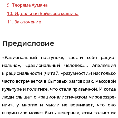
9.
Теорема Аумана
10.
Идеальная Байесова машина
11.
Заключение
Предисловие
«Рациональный посту­пок», «вести себя раци­о­
нально», «раци­о­наль­ный чело­век»… Апелляция
к раци­о­наль­но­сти (читай, «разум­но­сти») настолько
часто встре­ча­ется в быто­вых раз­го­во­рах, мас­со­вой
куль­туре и поли­тике, что стала при­выч­ной. И когда
люди слы­шат о «раци­о­на­ли­сти­че­ском миро­воз­зре­
нии», у мно­гих и мысли не воз­ни­кает, что оно
в прин­ципе может быть невер­ным, если только их