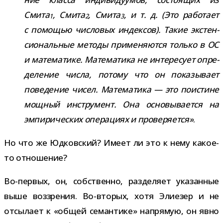
Смита
, Смита
, Смита
, и т. д. (Это рабо­тает
1
2
3
с помо­щью чис­ло­вых индек­сов). Такие экс­тен­
си­о­наль­ные методы при­ме­ня­ются только в ОС
и мате­ма­тике. Математика не инте­ре­сует опре­
де­ле­ние числа, потому что он пока­зы­вает
пове­де­ние чисел. Математика — это поис­тине
мощ­ный инстру­мент. Она осно­вы­ва­ется на
эмпи­ри­че­ских опе­ра­циях и про­ве­ря­ется»
.
Но что же Юдковский? Имеет ли это к нему какое-​
то отношение?
Во-​первых, он, соб­ственно, раз­де­ляет ука­зан­ные
выше воз­зре­ния. Во-​вторых, хотя Элиезер и не
отсы­лает к «общей семан­тике» напря­мую, он явно