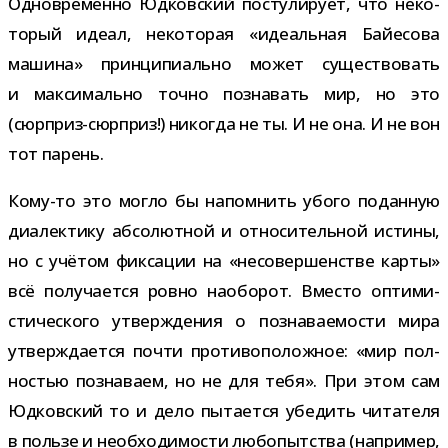
Одновременно Юдковский посту­ли­рует, что неко­
то­рый идеал, неко­то­рая «иде­аль­ная Байесова
машина» прин­ци­пи­ально может суще­ство­вать
и мак­си­мально точно позна­вать мир, но это
(сюрприз-​сюрприз!) нико­гда не ты. И не она. И не вон
тот парень.
Кому-​то это могло бы напом­нить убого подан­ную
диа­лек­тику абсо­лют­ной и отно­си­тель­ной истины,
но с учё­том фик­са­ции на «несо­вер­шен­стве карты»
всё полу­ча­ется ровно наобо­рот. Вместо опти­ми­
сти­че­ского утвер­жде­ния о позна­ва­е­мо­сти мира
утвер­жда­ется почти про­ти­во­по­лож­ное: «мир пол­
но­стью позна­ваем, но не для тебя». При этом сам
Юдковский то и дело пыта­ется убе­дить чита­теля
в пользе и необ­хо­ди­мо­сти любо­пыт­ства (напри­мер,