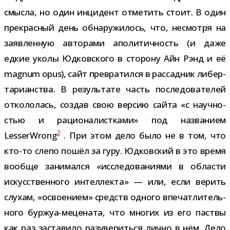
смысла, но один инци­дент отме­тить стоит. В один
пре­крас­ный день обна­ру­жи­лось, что, несмотря на
заяв­лен­ную авто­рами апо­ли­тич­ность (и даже
едкие уколы Юдковского в сто­рону Айн Рэнд и её
magnum opus), сайт пре­вра­тился в рас­сад­ник либер­
та­ри­ан­ства. В резуль­тате часть после­до­ва­те­лей
отко­ло­лась, создав свою вер­сию сайта «с науч­но­
стью и раци­о­на­лист­ками» под назва­нием
2
LesserWrong
. При этом дело было не в том, что
кто-​то слепо пошёл за гуру. Юдковский в это время
вообще зани­мался «иссле­до­ва­ни­ями в обла­сти
искус­ствен­ного интел­лекта» — или, если верить
слу­хам, «осво­е­нием» средств одного впе­чат­ли­тель­
ного буржуа-​мецената, что мно­гих из его паствы
как раз заста­вило разу­ве­риться лично в нём. Дело