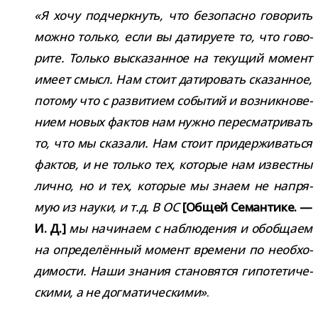
«Я хочу под­черк­нуть, что без­опасно гово­рить
можно только, если вы дати­ру­ете то, что гово­
рите. Только выска­зан­ное на теку­щий момент
имеет смысл. Нам стоит дати­ро­вать ска­зан­ное,
потому что с раз­ви­тием собы­тий и воз­ник­но­ве­
нием новых фак­тов нам нужно пере­смат­ри­вать
то, что мы ска­зали. Нам стоит при­дер­жи­ваться
фак­тов, и не только тех, кото­рые нам известны
лично, но и тех, кото­рые мы знаем не напря­
мую из науки, и т.д. В ОС
[Общей Семантике. —
И. Д.]
мы начи­наем с наблю­де­ния и обоб­щаем
на опре­де­лён­ный момент вре­мени по необ­хо­
ди­мо­сти. Наши зна­ния ста­но­вятся гипо­те­ти­че­
скими, а не дог­ма­ти­че­скими»
.