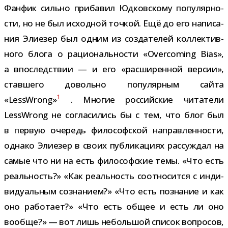
Фанфик сильно при­ба­вил Юдковскому попу­ляр­но­
сти, но не был исход­ной точ­кой. Ещё до его напи­са­
ния Элиезер был одним из созда­те­лей кол­лек­тив­
ного блога о раци­о­наль­но­сти «Overcoming Bias»,
а впо­след­ствии — и его «рас­ши­рен­ной вер­сии»,
став­шего довольно попу­ляр­ным сайта
1
«LessWrong»
. Многие рос­сий­ские чита­тели
LessWrong не согла­си­лись бы с тем, что блог был
в первую оче­редь фило­соф­ской направ­лен­но­сти,
однако Элиезер в своих пуб­ли­ка­циях рас­суж­дал на
самые что ни на есть фило­соф­ские темы. «Что есть
реаль­ность?» «Как реаль­ность соот­но­сится с инди­
ви­ду­аль­ным созна­нием?» «Что есть позна­ние и как
оно рабо­тает?» «Что есть общее и есть ли оно
вообще?» — вот лишь неболь­шой спи­сок вопро­сов,