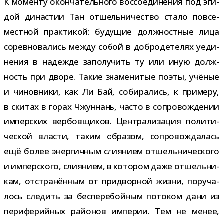
К моменту окон­ча­тель­ного вос­со­еди­не­ния под эги­
дой дина­стии Тан отшель­ни­че­ство стало повсе­
мест­ной прак­ти­кой: буду­щие долж­ност­ные лица
сорев­но­ва­лись между собой в доб­ро­де­те­лях уеди­
не­ния в надежде запо­лу­чить ту или иную долж­
ность при дворе. Такие зна­ме­ни­тые поэты, учё­ные
и чинов­ники, как Ли Бай, соби­ра­лись, к при­меру,
в ски­тах в горах Чжуннань, часто в сопро­вож­де­нии
импер­ских вер­бов­щи­ков. Централизация поли­ти­
че­ской вла­сти, таким обра­зом, сопро­вож­да­лась
ещё более энер­гич­ным сли­я­нием отшель­ни­че­ского
и импер­ского, сли­я­нием, в кото­ром даже отшель­ни­
кам, отстра­нён­ным от при­двор­ной жизни, пору­ча­
лось сле­дить за бес­пе­ре­бой­ным пото­ком дани из
пери­фе­рий­ных рай­о­нов импе­рии. Тем не менее,