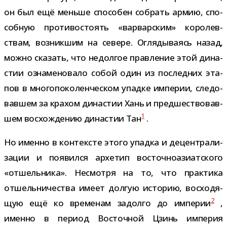
он был ещё меньше спо­со­бен собрать армию, спо­
соб­ную про­ти­во­сто­ять «вар­вар­ским» коро­лев­
ствам, воз­ник­шим на севере. Оглядываясь назад,
можно ска­зать, что недол­гое прав­ле­ние этой дина­
стии озна­ме­но­вало собой один из послед­них эта­
пов в мно­го­по­ко­лен­че­ском упадке импе­рии, сле­до­
вав­шем за кра­хом дина­стии Хань и пред­ше­ство­вав­
1
шем вос­хож­де­нию дина­стии Тан
.
Но именно в кон­тек­сте этого упадка и децен­тра­ли­
за­ции и появился архе­тип восточ­но­ази­ат­ского
«отшель­ника». Несмотря на то, что прак­тика
отшель­ни­че­ства имеет дол­гую исто­рию, вос­хо­дя­
2
щую ещё ко вре­ме­нам задолго до импе­рии
,
именно в период Восточной Цзинь импе­рия