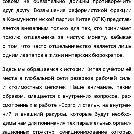
совсем не обя­за­тельно должны про­ти­во­ре­чить
друг другу. Возвышение рефор­мист­ской фрак­ции
в Коммунистической пар­тии Китая (КПК) пред­став­
ля­ется вне­зап­ным только для тех, кто при­ни­мает
поэ­зию отшель­ника за чистую монету, забы­вая
о том, что часто отшель­ни­че­ство явля­ется лишь
одним из эта­пов в жизни импер­ских бюрократов.
Здесь мы обра­ща­емся к исто­рии Китая с учё­том её
места в гло­баль­ной сети резер­вов рабо­чей силы
и сто­и­мост­ных цепо­чек. Наше вни­ма­ние, таким
обра­зом, сме­ща­ется с внут­рен­них вопро­сов, рас­
смот­рен­ных в работе «Сорго и сталь», на внут­рен­
ний и внеш­ний ракурсы, кото­рые будут необ­хо­
димы нам для пони­ма­ния тех парал­лель­ных орга­ни­
за­ци­он­ных струк­тур, функ­ци­о­ни­ро­ва­ние кото­рых