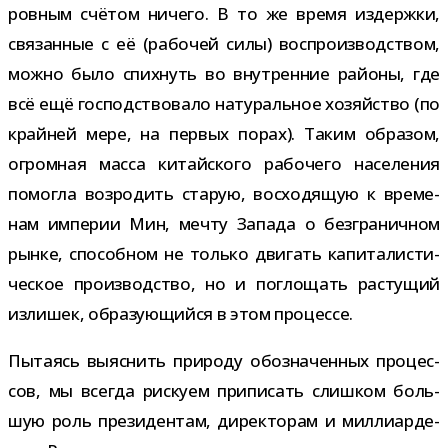
ров­ным счё­том ничего. В то же время издержки,
свя­зан­ные с её (рабо­чей силы) вос­про­из­вод­ством,
можно было спих­нуть во внут­рен­ние рай­оны, где
всё ещё гос­под­ство­вало нату­раль­ное хозяй­ство (по
край­ней мере, на пер­вых порах). Таким обра­зом,
огром­ная масса китай­ского рабо­чего насе­ле­ния
помогла воз­ро­дить ста­рую, вос­хо­дя­щую к вре­ме­
нам импе­рии Мин, мечту Запада о без­гра­нич­ном
рынке, спо­соб­ном не только дви­гать капи­та­ли­сти­
че­ское про­из­вод­ство, но и погло­щать рас­ту­щий
изли­шек, обра­зу­ю­щийся в этом процессе.
Пытаясь выяс­нить при­роду обо­зна­чен­ных про­цес­
сов, мы все­гда рис­куем при­пи­сать слиш­ком боль­
шую роль пре­зи­ден­там, дирек­то­рам и мил­ли­ар­де­