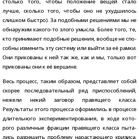
столько того, чтобы поло­же­ние вещей стало
лучше, сколько того, чтобы оно не ухуд­ши­лось
слиш­ком быстро). За подоб­ными реше­ни­ями мы не
обна­ру­жим какого-​то злого умысла. Более того, те,
кто при­ни­мают подоб­ные реше­ния, вообще не спо­
собны изме­нить эту систему или выйти за её рамки.
Они при­ко­ваны к ней так же, как и мы, только вот
при­ко­ваны они к её вершине.
Весь про­цесс, таким обра­зом, пред­став­ляет собой
ско­рее после­до­ва­тель­ный ряд при­спо­соб­ле­ний,
нежели некий заго­вор пра­вя­щего класса.
Результаты этого про­цесса офор­ми­лись в про­цессе
дли­тель­ного экс­пе­ри­мен­ти­ро­ва­ния, в ходе кото­
рого раз­лич­ные фрак­ции пра­вя­щего класса пыта­
лись раз­ре­шить про­блему нарас­та­ю­щего кри­зиса.