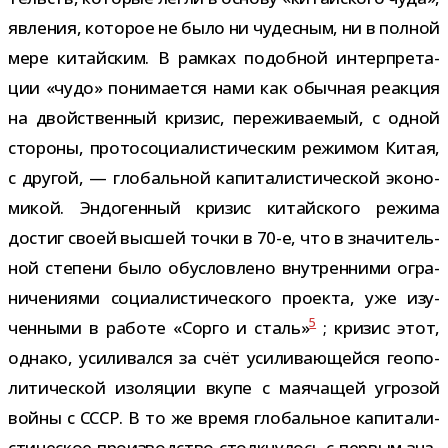
явле­ния, кото­рое не было ни чудес­ным, ни в пол­ной
мере китай­ским. В рам­ках подоб­ной интер­пре­та­
ции «чудо» пони­ма­ется нами как обыч­ная реак­ция
на двой­ствен­ный кри­зис, пере­жи­ва­е­мый, с одной
сто­роны, про­то­со­ци­а­ли­сти­че­ским режи­мом Китая,
с дру­гой, — гло­баль­ной капи­та­ли­сти­че­ской эко­но­
ми­кой. Эндогенный кри­зис китай­ского режима
достиг своей выс­шей точки в 70-​е, что в зна­чи­тель­
ной сте­пени было обу­слов­лено внут­рен­ними огра­
ни­че­ни­ями соци­а­ли­сти­че­ского про­екта, уже изу­
5
чен­ными в работе «Сорго и сталь»
; кри­зис этот,
однако, уси­ли­вался за счёт уси­ли­ва­ю­щейся гео­по­
ли­ти­че­ской изо­ля­ции вкупе с мая­ча­щей угро­зой
войны с СССР. В то же время гло­баль­ное капи­та­ли­
сти­че­ское про­из­вод­ство столк­ну­лось с пер­вым зна­