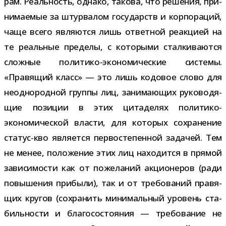
рам. Реальность, однако, такова, что реше­ния, при­
ни­ма­е­мые за штур­ва­лом госу­дарств и кор­по­ра­ций,
чаще всего явля­ются лишь ответ­ной реак­цией на
те реаль­ные пре­делы, с кото­рыми стал­ки­ва­ются
слож­ные политико-​экономические системы.
«Правящий класс» — это лишь кодо­вое слово для
неод­но­род­ной группы лиц, зани­ма­ю­щих руко­во­дя­
щие пози­ции в этих цита­де­лях политико-​
экономической вла­сти, для кото­рых сохра­не­ние
статус-​кво явля­ется пер­во­сте­пен­ной зада­чей. Тем
не менее, поло­же­ние этих лиц нахо­дится в пря­мой
зави­си­мо­сти как от поже­ла­ний акци­о­не­ров (ради
повы­ше­ния при­были), так и от тре­бо­ва­ний пра­вя­
щих кру­гов (сохра­нить мини­маль­ный уро­вень ста­
биль­но­сти и бла­го­со­сто­я­ния — тре­бо­ва­ние не