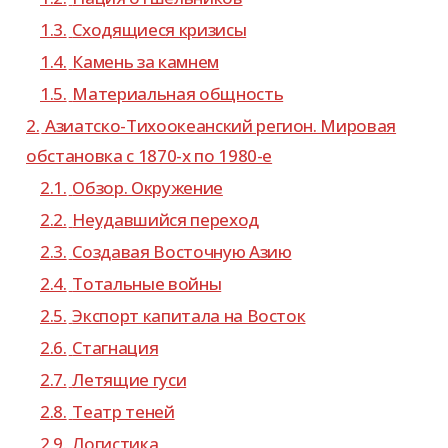
1.3.
Сходящиеся кри­зисы
1.4.
Камень за камнем
1.5.
Материальная общ­ность
2.
Азиатско-​Тихоокеанский регион. Мировая
обста­новка с 1870-​х по 1980-е
2.1.
Обзор. Окружение
2.2.
Неудавшийся пере­ход
2.3.
Создавая Восточную Азию
2.4.
Тотальные войны
2.5.
Экспорт капи­тала на Восток
2.6.
Стагнация
2.7.
Летящие гуси
2.8.
Театр теней
2.9.
Логистика