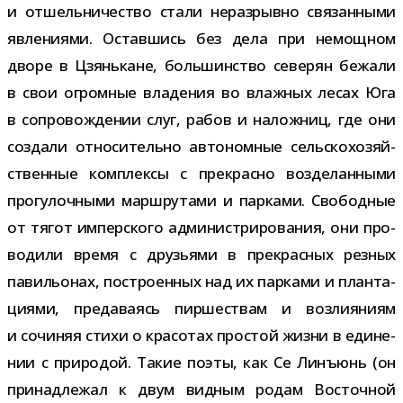
и отшель­ни­че­ство стали нераз­рывно свя­зан­ными
явле­ни­ями. Оставшись без дела при немощ­ном
дворе в Цзянькане, боль­шин­ство севе­рян бежали
в свои огром­ные вла­де­ния во влаж­ных лесах Юга
в сопро­вож­де­нии слуг, рабов и налож­ниц, где они
создали отно­си­тельно авто­ном­ные сель­ско­хо­зяй­
ствен­ные ком­плексы с пре­красно воз­де­лан­ными
про­гу­лоч­ными марш­ру­тами и пар­ками. Свободные
от тягот импер­ского адми­ни­стри­ро­ва­ния, они про­
во­дили время с дру­зьями в пре­крас­ных рез­ных
пави­льо­нах, постро­ен­ных над их пар­ками и план­та­
ци­ями, пре­да­ва­ясь пир­ше­ствам и воз­ли­я­ниям
и сочи­няя стихи о кра­со­тах про­стой жизни в еди­не­
нии с при­ро­дой. Такие поэты, как Се Линъюнь (он
при­над­ле­жал к двум вид­ным родам Восточной