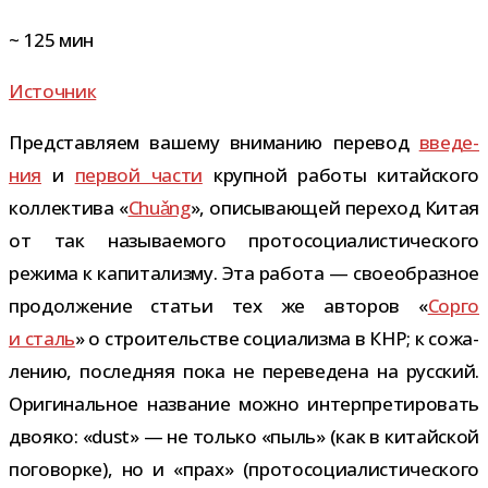
~
125
мин
Источник
Представляем вашему вни­ма­нию пере­вод
вве­де­
ния
и
пер­вой части
круп­ной работы китай­ского
кол­лек­тива «
Chuǎng
», опи­сы­ва­ю­щей пере­ход Китая
от так назы­ва­е­мого про­то­со­ци­а­ли­сти­че­ского
режима к капи­та­лизму. Эта работа — свое­об­раз­ное
про­дол­же­ние ста­тьи тех же авто­ров «
Сорго
и сталь
» о стро­и­тель­стве соци­а­лизма в КНР; к сожа­
ле­нию, послед­няя пока не пере­ве­дена на рус­ский.
Оригинальное назва­ние можно интер­пре­ти­ро­вать
дво­яко: «dust» — не только «пыль» (как в китай­ской
пого­ворке), но и «прах» (про­то­со­ци­а­ли­сти­че­ского