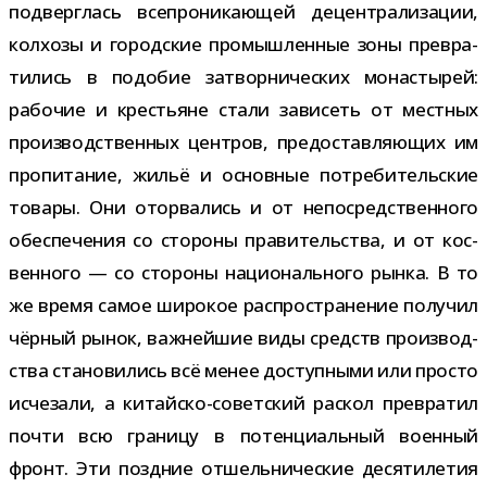
под­верг­лась все­про­ни­ка­ю­щей децен­тра­ли­за­ции,
кол­хозы и город­ские про­мыш­лен­ные зоны пре­вра­
ти­лись в подо­бие затвор­ни­че­ских мона­сты­рей:
рабо­чие и кре­стьяне стали зави­сеть от мест­ных
про­из­вод­ствен­ных цен­тров, предо­став­ля­ю­щих им
про­пи­та­ние, жильё и основ­ные потре­би­тель­ские
товары. Они ото­рва­лись и от непо­сред­ствен­ного
обес­пе­че­ния со сто­роны пра­ви­тель­ства, и от кос­
вен­ного — со сто­роны наци­о­наль­ного рынка. В то
же время самое широ­кое рас­про­стра­не­ние полу­чил
чёр­ный рынок, важ­ней­шие виды средств про­из­вод­
ства ста­но­ви­лись всё менее доступ­ными или про­сто
исче­зали, а китайско-​советский рас­кол пре­вра­тил
почти всю гра­ницу в потен­ци­аль­ный воен­ный
фронт. Эти позд­ние отшель­ни­че­ские деся­ти­ле­тия