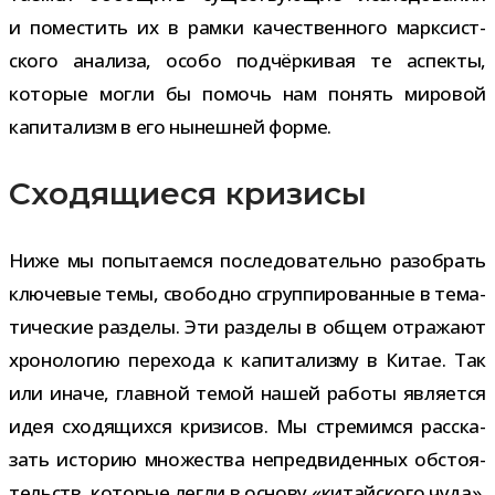
и поме­стить их в рамки каче­ствен­ного марк­сист­
ского ана­лиза, особо под­чёр­ки­вая те аспекты,
кото­рые могли бы помочь нам понять миро­вой
капи­та­лизм в его нынеш­ней форме.
Сходящиеся кризисы
Ниже мы попы­та­емся после­до­ва­тельно разо­брать
клю­че­вые темы, сво­бодно сгруп­пи­ро­ван­ные в тема­
ти­че­ские раз­делы. Эти раз­делы в общем отра­жают
хро­но­ло­гию пере­хода к капи­та­лизму в Китае. Так
или иначе, глав­ной темой нашей работы явля­ется
идея схо­дя­щихся кри­зи­сов. Мы стре­мимся рас­ска­
зать исто­рию мно­же­ства непред­ви­ден­ных обсто­я­
тельств, кото­рые легли в основу «китай­ского чуда»,