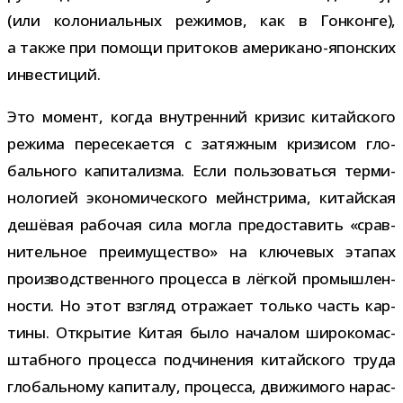
(или коло­ни­аль­ных режи­мов, как в Гонконге),
а также при помощи при­то­ков американо-​японских
инвестиций.
Это момент, когда внут­рен­ний кри­зис китай­ского
режима пере­се­ка­ется с затяж­ным кри­зи­сом гло­
баль­ного капи­та­лизма. Если поль­зо­ваться тер­ми­
но­ло­гией эко­но­ми­че­ского мейн­стрима, китай­ская
дешё­вая рабо­чая сила могла предо­ста­вить «срав­
ни­тель­ное пре­иму­ще­ство» на клю­че­вых эта­пах
про­из­вод­ствен­ного про­цесса в лёг­кой про­мыш­лен­
но­сти. Но этот взгляд отра­жает только часть кар­
тины. Открытие Китая было нача­лом широ­ко­мас­
штаб­ного про­цесса под­чи­не­ния китай­ского труда
гло­баль­ному капи­талу, про­цесса, дви­жи­мого нарас­