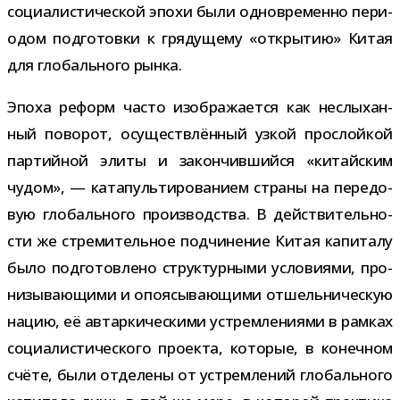
соци­а­ли­сти­че­ской эпохи были одно­вре­менно пери­
о­дом под­го­товки к гря­ду­щему «откры­тию» Китая
для гло­баль­ного рынка.
Эпоха реформ часто изоб­ра­жа­ется как неслы­хан­
ный пово­рот, осу­ществ­лён­ный узкой про­слой­кой
пар­тий­ной элиты и закон­чив­шийся «китай­ским
чудом», — ката­пуль­ти­ро­ва­нием страны на пере­до­
вую гло­баль­ного про­из­вод­ства. В дей­стви­тель­но­
сти же стре­ми­тель­ное под­чи­не­ние Китая капи­талу
было под­го­тов­лено струк­тур­ными усло­ви­ями, про­
ни­зы­ва­ю­щими и опо­я­сы­ва­ю­щими отшель­ни­че­скую
нацию, её автар­ки­че­скими устрем­ле­ни­ями в рам­ках
соци­а­ли­сти­че­ского про­екта, кото­рые, в конеч­ном
счёте, были отде­лены от устрем­ле­ний гло­баль­ного