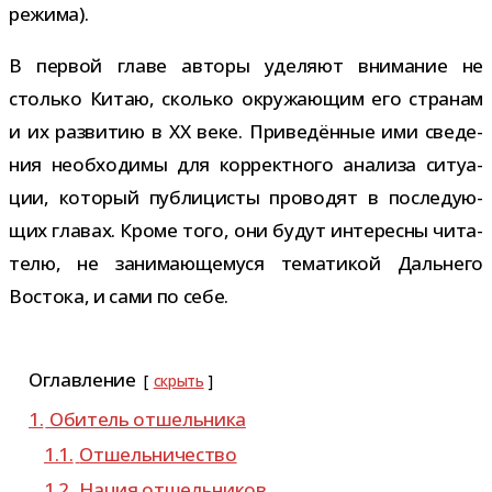
режима).
В пер­вой главе авторы уде­ляют вни­ма­ние не
столько Китаю, сколько окру­жа­ю­щим его стра­нам
и их раз­ви­тию в XX веке. Приведённые ими све­де­
ния необ­хо­димы для кор­рект­ного ана­лиза ситу­а­
ции, кото­рый пуб­ли­ци­сты про­во­дят в после­ду­ю­
щих гла­вах. Кроме того, они будут инте­ресны чита­
телю, не зани­ма­ю­ще­муся тема­ти­кой Дальнего
Востока, и сами по себе.
Оглавление
скрыть
1.
Обитель отшель­ника
1.1.
Отшельничество
1.2.
Нация отшель­ни­ков