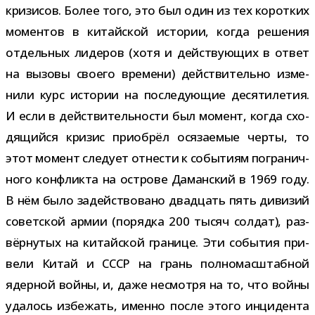
кри­зи­сов. Более того, это был один из тех корот­ких
момен­тов в китай­ской исто­рии, когда реше­ния
отдель­ных лиде­ров (хотя и дей­ству­ю­щих в ответ
на вызовы сво­его вре­мени) дей­стви­тельно изме­
нили курс исто­рии на после­ду­ю­щие деся­ти­ле­тия.
И если в дей­стви­тель­но­сти был момент, когда схо­
дя­щийся кри­зис при­об­рёл ося­за­е­мые черты, то
этот момент сле­дует отне­сти к собы­тиям погра­нич­
ного кон­фликта на ост­рове Даманский в 1969 году.
В нём было задей­ство­вано два­дцать пять диви­зий
совет­ской армии (порядка 200 тысяч сол­дат), раз­
вёр­ну­тых на китай­ской гра­нице. Эти собы­тия при­
вели Китай и СССР на грань пол­но­мас­штаб­ной
ядер­ной войны, и, даже несмотря на то, что войны
уда­лось избе­жать, именно после этого инци­дента