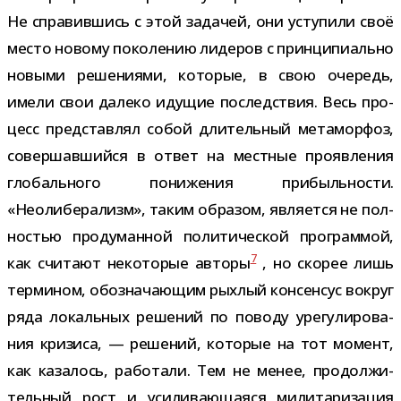
Не спра­вив­шись с этой зада­чей, они усту­пили своё
место новому поко­ле­нию лиде­ров с прин­ци­пи­ально
новыми реше­ни­ями, кото­рые, в свою оче­редь,
имели свои далеко иду­щие послед­ствия. Весь про­
цесс пред­став­лял собой дли­тель­ный мета­мор­фоз,
совер­шав­шийся в ответ на мест­ные про­яв­ле­ния
гло­баль­ного пони­же­ния при­быль­но­сти.
«Неолиберализм», таким обра­зом, явля­ется не пол­
но­стью про­ду­ман­ной поли­ти­че­ской про­грам­мой,
7
как счи­тают неко­то­рые авторы
, но ско­рее лишь
тер­ми­ном, обо­зна­ча­ю­щим рых­лый кон­сен­сус вокруг
ряда локаль­ных реше­ний по поводу уре­гу­ли­ро­ва­
ния кри­зиса, — реше­ний, кото­рые на тот момент,
как каза­лось, рабо­тали. Тем не менее, про­дол­жи­
тель­ный рост и уси­ли­ва­ю­ща­яся мили­та­ри­за­ция