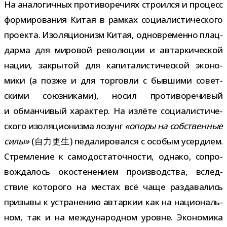
На ана­ло­гич­ных про­ти­во­ре­чиях стро­ился и про­цесс
фор­ми­ро­ва­ния Китая в рам­ках соци­а­ли­сти­че­ского
про­екта. Изоляционизм Китая, одно­вре­менно плац­
дарма для миро­вой рево­лю­ции и автар­ки­че­ской
нации, закры­той для капи­та­ли­сти­че­ской эко­но­
мики (а позже и для тор­говли с быв­шими совет­
скими союз­ни­ками), носил про­ти­во­ре­чи­вый
и обман­чи­вый харак­тер. На излёте соци­а­ли­сти­че­
ского изо­ля­ци­о­низма лозунг
«опоры на соб­ствен­ные
силы»
(自力更生) педа­ли­ро­вался с осо­бым усер­дием.
Стремление к само­до­ста­точ­но­сти, однако, сопро­
вож­да­лось око­сте­не­нием про­из­вод­ства, вслед­
ствие кото­рого на местах всё чаще раз­да­ва­лись
при­зывы к устра­не­нию автар­кии как на наци­о­наль­
ном, так и на меж­ду­на­род­ном уровне. Экономика