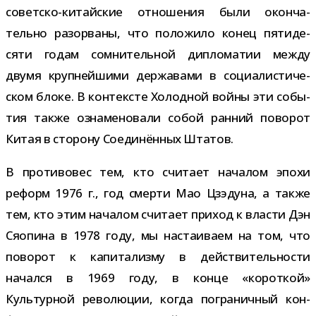
советско-​китайские отно­ше­ния были окон­ча­
тельно разо­рваны, что поло­жило конец пяти­де­
сяти годам сомни­тель­ной дипло­ма­тии между
двумя круп­ней­шими дер­жа­вами в соци­а­ли­сти­че­
ском блоке. В кон­тек­сте Холодной войны эти собы­
тия также озна­ме­но­вали собой ран­ний пово­рот
Китая в сто­рону Соединённых Штатов.
В про­ти­во­вес тем, кто счи­тает нача­лом эпохи
реформ 1976 г., год смерти Мао Цзэдуна, а также
тем, кто этим нача­лом счи­тает при­ход к вла­сти Дэн
Сяопина в 1978 году, мы наста­и­ваем на том, что
пово­рот к капи­та­лизму в дей­стви­тель­но­сти
начался в 1969 году, в конце «корот­кой»
Культурной рево­лю­ции, когда погра­нич­ный кон­