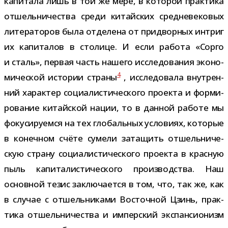
капи­тала лишь в той же мере, в кото­рой прак­тика
отшель­ни­че­ства среди китай­ских сред­не­ве­ко­вых
лите­ра­то­ров была отде­лена от при­двор­ных интриг
их капи­та­лов в сто­лице. И если работа «Сорго
и сталь», пер­вая часть нашего иссле­до­ва­ния эко­но­
4
ми­че­ской исто­рии страны
, иссле­до­вала внут­рен­
ний харак­тер соци­а­ли­сти­че­ского про­екта и фор­ми­
ро­ва­ние китай­ской нации, то в дан­ной работе мы
фоку­си­ру­емся на тех гло­баль­ных усло­виях, кото­рые
в конеч­ном счёте сумели зата­щить отшель­ни­че­
скую страну соци­а­ли­сти­че­ского про­екта в крас­ную
пыль капи­та­ли­сти­че­ского про­из­вод­ства. Наш
основ­ной тезис заклю­ча­ется в том, что, так же, как
в слу­чае с отшель­ни­ками Восточной Цзинь, прак­
тика отшель­ни­че­ства и импер­ский экс­пан­си­о­низм