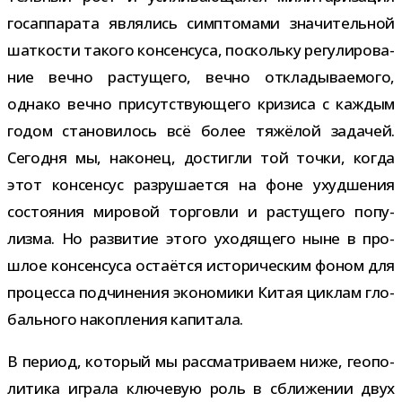
гос­ап­па­рата явля­лись симп­то­мами зна­чи­тель­ной
шат­ко­сти такого кон­сен­суса, поскольку регу­ли­ро­ва­
ние вечно рас­ту­щего, вечно откла­ды­ва­е­мого,
однако вечно при­сут­ству­ю­щего кри­зиса с каж­дым
годом ста­но­ви­лось всё более тяжё­лой зада­чей.
Сегодня мы, нако­нец, достигли той точки, когда
этот кон­сен­сус раз­ру­ша­ется на фоне ухуд­ше­ния
состо­я­ния миро­вой тор­говли и рас­ту­щего попу­
лизма. Но раз­ви­тие этого ухо­дя­щего ныне в про­
шлое кон­сен­суса оста­ётся исто­ри­че­ским фоном для
про­цесса под­чи­не­ния эко­но­мики Китая цик­лам гло­
баль­ного накоп­ле­ния капитала.
В период, кото­рый мы рас­смат­ри­ваем ниже, гео­по­
ли­тика играла клю­че­вую роль в сбли­же­нии двух