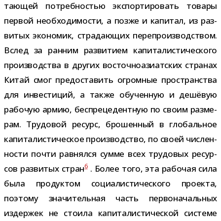
та­ю­щей потреб­но­стью экс­пор­ти­ро­вать товары
пер­вой необ­хо­ди­мо­сти, а позже и капи­тал, из раз­
ви­тых эко­но­мик, стра­да­ю­щих пере­про­из­вод­ством.
Вслед за ран­ним раз­ви­тием капи­та­ли­сти­че­ского
про­из­вод­ства в дру­гих восточ­но­ази­ат­ских стра­нах
Китай смог предо­ста­вить огром­ные про­стран­ства
для инве­сти­ций, а также обу­чен­ную и дешё­вую
рабо­чую армию, бес­пре­це­дент­ную по своим раз­ме­
рам. Трудовой ресурс, бро­шен­ный в гло­баль­ное
капи­та­ли­сти­че­ское про­из­вод­ство, по своей чис­лен­
но­сти почти рав­нялся сумме всех тру­до­вых ресур­
6
сов раз­ви­тых стран
. Более того, эта рабо­чая сила
была про­дук­том соци­а­ли­сти­че­ского про­екта,
поэтому зна­чи­тель­ная часть пер­во­на­чаль­ных
издер­жек не сто­ила капи­та­ли­сти­че­ской системе