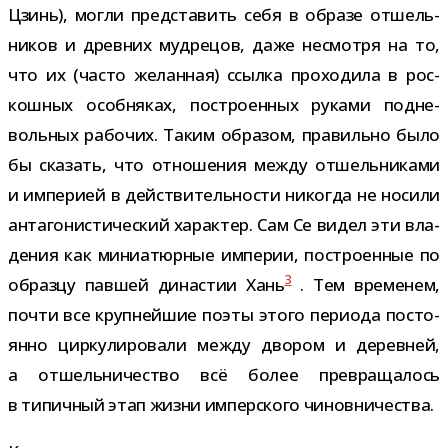
Цзинь), могли пред­ста­вить себя в образе отшель­
ни­ков и древ­них муд­ре­цов, даже несмотря на то,
что их (часто желан­ная) ссылка про­хо­дила в рос­
кош­ных особ­ня­ках, постро­ен­ных руками под­не­
воль­ных рабо­чих. Таким обра­зом, пра­вильно было
бы ска­зать, что отно­ше­ния между отшель­ни­ками
и импе­рией в дей­стви­тель­но­сти нико­гда не носили
анта­го­ни­сти­че­ский харак­тер. Сам Се видел эти вла­
де­ния как мини­а­тюр­ные импе­рии, постро­ен­ные по
3
образцу пав­шей дина­стии Хань
. Тем вре­ме­нем,
почти все круп­ней­шие поэты этого пери­ода посто­
янно цир­ку­ли­ро­вали между дво­ром и дерев­ней,
а отшель­ни­че­ство всё более пре­вра­ща­лось
в типич­ный этап жизни импер­ского чиновничества.