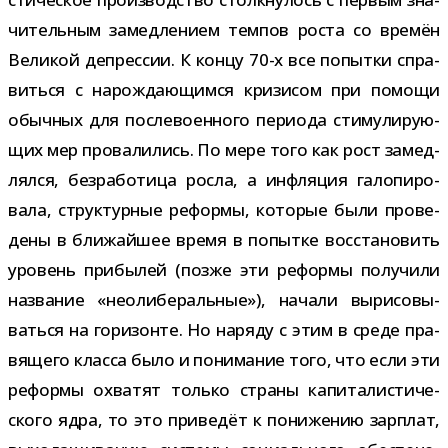
чи­тель­ным замед­ле­нием тем­пов роста со вре­мён
Великой депрес­сии. К концу 70-​х все попытки спра­
виться с нарож­да­ю­щимся кри­зи­сом при помощи
обыч­ных для после­во­ен­ного пери­ода сти­му­ли­ру­ю­
щих мер про­ва­ли­лись. По мере того как рост замед­
лялся, без­ра­бо­тица росла, а инфля­ция гало­пи­ро­
вала, струк­тур­ные реформы, кото­рые были про­ве­
дены в бли­жай­шее время в попытке вос­ста­но­вить
уро­вень при­бы­лей (позже эти реформы полу­чили
назва­ние «нео­ли­бе­раль­ные»), начали выри­со­вы­
ваться на гори­зонте. Но наряду с этим в среде пра­
вя­щего класса было и пони­ма­ние того, что если эти
реформы охва­тят только страны капи­та­ли­сти­че­
ского ядра, то это при­ве­дёт к пони­же­нию зар­плат,