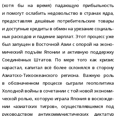
(хотя бы на время) пада­ю­щую при­быль­ность
и помо­гут осла­бить недо­воль­ство в стра­нах ядра,
предо­став­ляя дешё­вые потре­би­тель­ские товары
и доступ­ные кре­диты в обмен на уре­за­ние соци­аль­
ных рас­хо­дов и паде­ние зар­плат. Этот про­цесс уже
был запу­щен в Восточной Азии с опо­рой на эко­но­
ми­че­ский подъём Японии и актив­ную под­держку
Соединённых Штатов. По мере того как кри­зис
нарас­тал, капи­тал всё более скло­нялся в сто­рону
Азиатско-​Тихоокеанского реги­она. Важную роль
в обо­зна­чен­ном про­цессе сыг­рали гео­по­ли­тика
Холодной войны в соче­та­нии с той новой эко­но­ми­
че­ской ролью, кото­рую играла Япония в вос­хож­де­
нии «ази­ат­ских тиг­ров», осу­ществ­ляв­шемся под
руко­вод­ством анти­ком­му­ни­сти­че­ских дик­та­тур