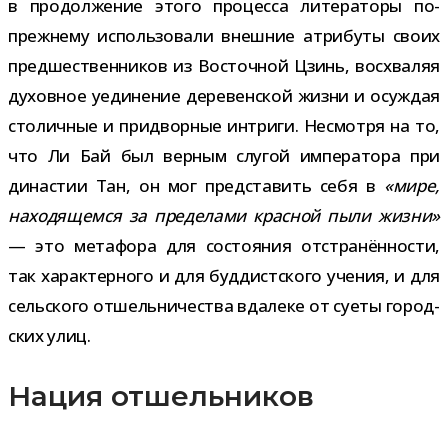
в про­дол­же­ние этого про­цесса лите­ра­торы по-​
прежнему исполь­зо­вали внеш­ние атри­буты своих
пред­ше­ствен­ни­ков из Восточной Цзинь, вос­хва­ляя
духов­ное уеди­не­ние дере­вен­ской жизни и осуж­дая
сто­лич­ные и при­двор­ные интриги. Несмотря на то,
что Ли Бай был вер­ным слу­гой импе­ра­тора при
дина­стии Тан, он мог пред­ста­вить себя в
«мире,
нахо­дя­щемся за пре­де­лами крас­ной пыли жизни»
— это мета­фора для состо­я­ния отстра­нён­но­сти,
так харак­тер­ного и для буд­дист­ского уче­ния, и для
сель­ского отшель­ни­че­ства вда­леке от суеты город­
ских улиц.
Нация отшельников