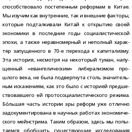
спо­соб­ство­вало посте­пен­ным рефор­мам в Китае.
Мы изу­чим как внут­рен­ние, так и внеш­ние фак­торы,
кото­рые под­тал­ки­вали Китай к откры­тию своей
эко­но­мики в послед­ние годы соци­а­ли­сти­че­ской
эпохи, а также нерав­но­мер­ный и непол­ный харак­
тер запу­щен­ного в 70-​е пере­хода к капи­та­лизму.
Эта исто­рия, несмотря на неко­то­рый туман, напу­
щен­ный «еван­ге­ли­че­ским» либе­ра­лиз­мом про­
шлого века, не была под­верг­нута столь зна­чи­тель­
ным иска­же­ниям, как это было с исто­рией пред­ше­
ство­вав­шего ей про­то­со­ци­а­ли­сти­че­ского режима.
Бо́льшая часть исто­рии эры реформ уже отлично
задо­ку­мен­ти­ро­вана в науч­ных рабо­тах эко­но­ми­че­
ского мейн­стрима. Таким обра­зом, здесь мы попы­
та­емся обоб­щить суще­ству­ю­щие иссле­до­ва­ния