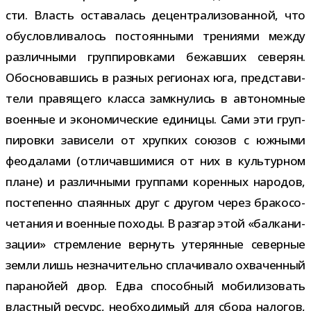
сти. Власть оста­ва­лась децен­тра­ли­зо­ван­ной, что
обу­слов­ли­ва­лось посто­ян­ными тре­ни­ями между
раз­лич­ными груп­пи­ров­ками бежав­ших севе­рян.
Обосновавшись в раз­ных реги­о­нах юга, пред­ста­ви­
тели пра­вя­щего класса замкну­лись в авто­ном­ные
воен­ные и эко­но­ми­че­ские еди­ницы. Сами эти груп­
пи­ровки зави­сели от хруп­ких сою­зов с южными
фео­да­лами (отли­чав­ши­мися от них в куль­тур­ном
плане) и раз­лич­ными груп­пами корен­ных наро­дов,
посте­пенно спа­ян­ных друг с дру­гом через бра­ко­со­
че­та­ния и воен­ные походы. В раз­гар этой «бал­ка­ни­
за­ции» стрем­ле­ние вер­нуть уте­рян­ные север­ные
земли лишь незна­чи­тельно спла­чи­вало охва­чен­ный
пара­нойей двор. Едва спо­соб­ный моби­ли­зо­вать
власт­ный ресурс, необ­хо­ди­мый для сбора нало­гов,