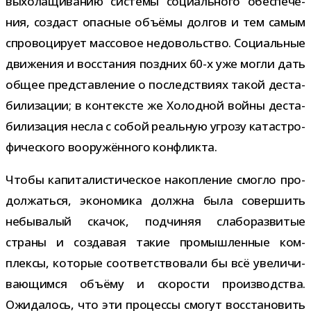
выхо­ла­щи­ва­нию системы соци­аль­ного обес­пе­че­
ния, создаст опас­ные объ­ёмы дол­гов и тем самым
спро­во­ци­рует мас­со­вое недо­воль­ство. Социальные
дви­же­ния и вос­ста­ния позд­них 60-​х уже могли дать
общее пред­став­ле­ние о послед­ствиях такой деста­
би­ли­за­ции; в кон­тек­сте же Холодной войны деста­
би­ли­за­ция несла с собой реаль­ную угрозу ката­стро­
фи­че­ского воору­жён­ного конфликта.
Чтобы капи­та­ли­сти­че­ское накоп­ле­ние смогло про­
дол­жаться, эко­но­мика должна была совер­шить
небы­ва­лый ска­чок, под­чи­няя сла­бо­раз­ви­тые
страны и созда­вая такие про­мыш­лен­ные ком­
плексы, кото­рые соот­вет­ство­вали бы всё уве­ли­чи­
ва­ю­щимся объ­ёму и ско­ро­сти про­из­вод­ства.
Ожидалось, что эти про­цессы смо­гут вос­ста­но­вить