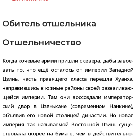
Обитель отшельника
Отшельничество
Когда коче­вые армии при­шли с севера, дабы заво­е­
вать то, что ещё оста­лось от импе­рии Западной
Цзинь, часть пра­вя­щего класса пере­шла Хуанхэ,
напра­вив­шись в южные рай­оны своей раз­ва­ли­ва­ю­
щейся импе­рии. Там они вос­со­здали импе­ра­тор­
ский двор в Цзянькане (совре­мен­ном Нанкине),
объ­явив его новой сто­ли­цей дина­стии. Но новая
импе­рия так назы­ва­е­мой Восточной Цзинь суще­
ство­вала ско­рее на бумаге, чем в дей­стви­тель­но­