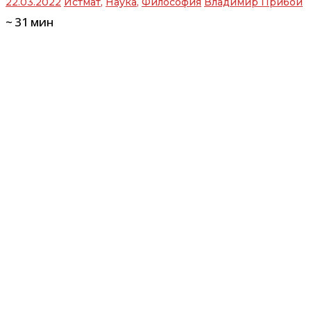
22.03.2022
Истмат
,
Наука
,
Философия
Владимир Прибой
~
31
мин