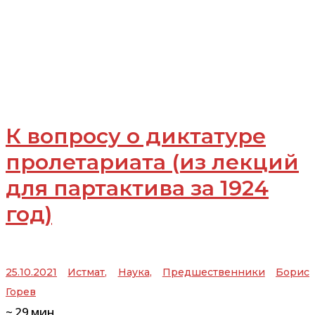
К вопросу о диктатуре
пролетариата (из лекций
для партактива за 1924
год)
25.10.2021
Истмат
,
Наука
,
Предшественники
Борис
Горев
~
29
мин